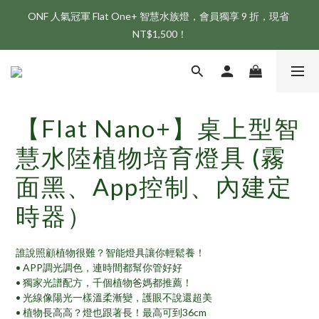
ONF 人氣冠軍 Flat One+ 智慧水族燈，會員獨享 9 折，現省 
新會員享首購折 $100 優惠，立即點我註冊！！
NT$1,500！
新會員享首購折 $100 優惠，立即點我註冊！！
【Flat Nano+】桌上型智
慧水陸植物培育燈具 (霧
面黑、App控制、內建定
時器）
誰說照顧植物很難？智能燈具讓你輕鬆養！
• APP調光調色，連時間都幫你管好好
• 獨家光譜配方，千個植物爸媽都推薦！
• 光線像陽光一樣溫柔漸變，護眼不說還超美
• 植物長高高？燈也跟著長！最高可到36cm