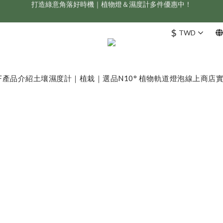
新會員享首購折 $100 優惠，立即點我註冊！！
ONF 人氣冠軍 Flat One+ 智慧水族燈，會員獨享 9 折，現省 NT$1,500！
$
TWD
新會員享首購折 $100 優惠，立即點我註冊！！
F
產品介紹
土壤濕度計｜植栽｜選品
N10° 植物軌道燈泡
線上商店