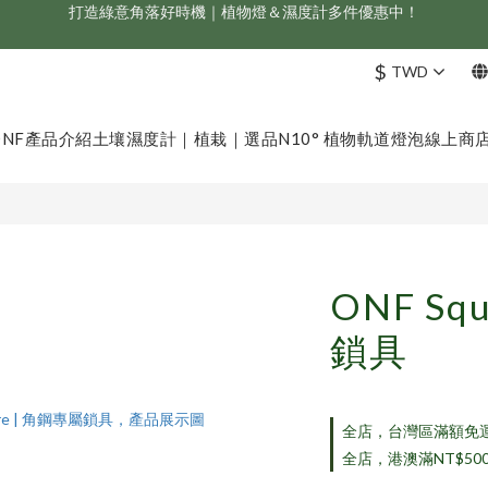
新會員享首購折 $100 優惠，立即點我註冊！！
ONF 人氣冠軍 Flat One+ 智慧水族燈，會員獨享 9 折，現省 NT$1,500！
$
TWD
新會員享首購折 $100 優惠，立即點我註冊！！
ONF
產品介紹
土壤濕度計｜植栽｜選品
N10° 植物軌道燈泡
線上商
ONF Sq
鎖具
全店，台灣區滿額免
全店，港澳滿NT$50