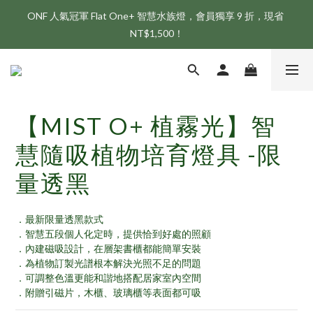
ONF 人氣冠軍 Flat One+ 智慧水族燈，會員獨享 9 折，現省 
新會員享首購折 $100 優惠，立即點我註冊！！
NT$1,500！
新會員享首購折 $100 優惠，立即點我註冊！！
【MIST O+ 植霧光】智
慧隨吸植物培育燈具 -限
量透黑
．最新限量透黑款式
．智慧五段個人化定時，提供恰到好處的照顧
．內建磁吸設計，在層架書櫃都能簡單安裝
．為植物訂製光譜根本解決光照不足的問題
．可調整色溫更能和諧地搭配居家室內空間
．附贈引磁片，木櫃、玻璃櫃等表面都可吸