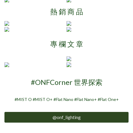
熱 銷 商 品
專 欄 文 章
#ONFCorner 世界探索
#MIST O #MIST O+ #Flat Nano #Flat Nano+ #Flat One+
@onf_lighting