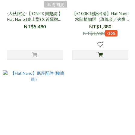
即將開賣
-入秋限定-【 ONFＸ興趣誌 】
【5100K 絕版出清】Flat Nano
Flat Nano (桌上型) X 苔蘚微景
水陸植物燈（玫瑰金／夾燈
觀懶人包
款）
NT$5,480
NT$1,380
NT$1,980
-30%