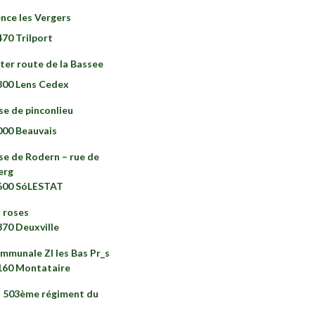
ence les Vergers
470 Trilport
ter route de la Bassee
300 Lens Cedex
se de pinconlieu
000 Beauvais
se de Rodern – rue de
erg
7600 SóLESTAT
s roses
370 Deuxville
mmunale ZI les Bas Pr_s
160 Montataire
u 503ème régiment du