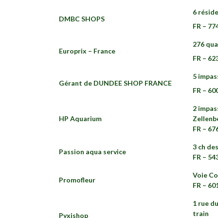
6 résid
DMBC SHOPS
FR – 77
276 qua
Europrix – France
FR – 62
5 impas
Gérant de DUNDEE SHOP FRANCE
FR – 60
2 impas
HP Aquarium
Zellenb
FR – 6
3 ch de
Passion aqua service
FR – 54
Voie Co
Promofleur
FR – 60
1 rue d
train
Pyxishop