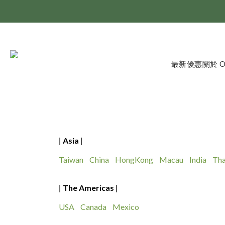
最新優惠
關於 
Asia
|
|
Taiwan
China
HongKong
Macau
India
Tha
The Americas
|
|
USA
Canada
Mexico