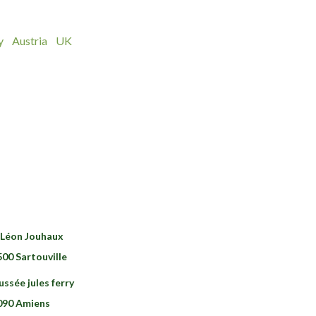
y
Austria
UK
 Léon Jouhaux
500 Sartouville
ussée jules ferry
090 Amiens