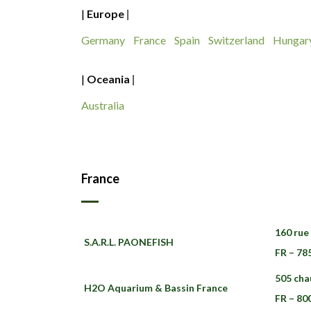
|
Europe
|
Germany
France
Spain
Switzerland
Hungar
|
Oceania
|
Australia
France
160 rue
S.A.R.L. PAONEFISH
FR – 78
505 cha
H2O Aquarium & Bassin France
FR – 80