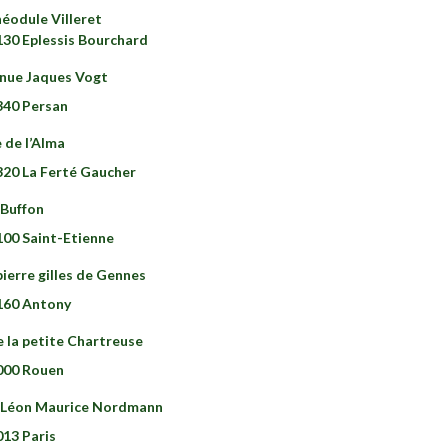
héodule Villeret
130 Eplessis Bourchard
nue Jaques Vogt
340 Persan
 de l’Alma
320 La Ferté Gaucher
 Buffon
100 Saint-Etienne
pierre gilles de Gennes
160 Antony
e la petite Chartreuse
000 Rouen
 Léon Maurice Nordmann
013 Paris