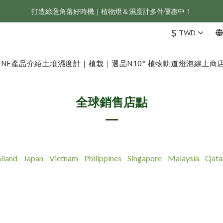
打造綠意角落好時機｜植物燈＆濕度計多件優惠中！
新會員享首購折 $100 優惠，立即點我註冊！！
ONF 人氣冠軍 Flat One+ 智慧水族燈，會員獨享 9 折，現省 NT$1,500！
$
TWD
新會員享首購折 $100 優惠，立即點我註冊！！
ONF
產品介紹
土壤濕度計｜植栽｜選品
N10° 植物軌道燈泡
線上商
全球銷售店點
iland
Japan
Vietnam
Philippines
Singapore
Malaysia
Qata