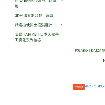
N10°植物E27燈泡、軌道
燈
3D列印盆器盆栽、底盤
精選植栽與土壤濕度計
炭景 TAN KEI | 日本天然手
工炭化系列植器
R3LABO｜DAIZ
25%OFF