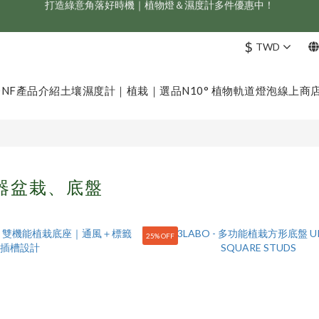
新會員享首購折 $100 優惠，立即點我註冊！！
ONF 人氣冠軍 Flat One+ 智慧水族燈，會員獨享 9 折，現省 NT$1,500！
$
TWD
新會員享首購折 $100 優惠，立即點我註冊！！
ONF
產品介紹
土壤濕度計｜植栽｜選品
N10° 植物軌道燈泡
線上商
器盆栽、底盤
25% OFF