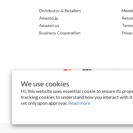
Distributor & Retailers
Membe
Amazon.jp
Return
Amazon.us
Terms
Business Cooperation
Privac
We use cookies
Hi, this website uses essential cookie to ensure its pro
tracking cookies to understand how you interact with it.
$
TWD
English
set only upon approval.
Read more