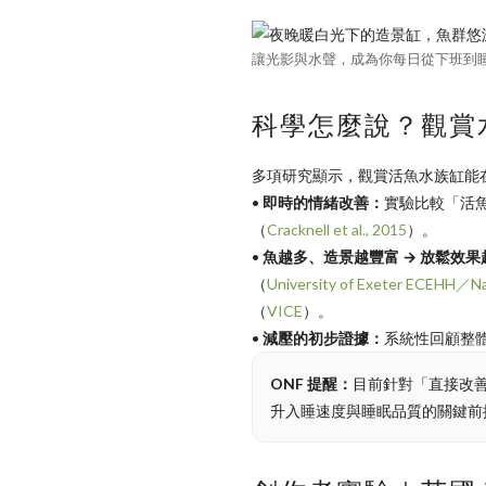
讓光影與水聲，成為你每日從下班到
科學怎麼說？觀賞
多項研究顯示，觀賞活魚水族缸能
•
即時的情緒改善：
實驗比較「活
（
Cracknell et al., 2015
）。
•
魚越多、造景越豐富 → 放鬆效果
（
University of Exeter ECEHH／Na
（
VICE
）。
•
減壓的初步證據：
系統性回顧整
ONF 提醒：
目前針對「直接改
升入睡速度與睡眠品質的關鍵前