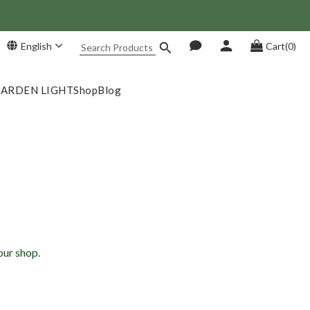
 Save NT$1,500!
English
Cart(0)
GARDEN LIGHT
Shop
Blog
our shop.