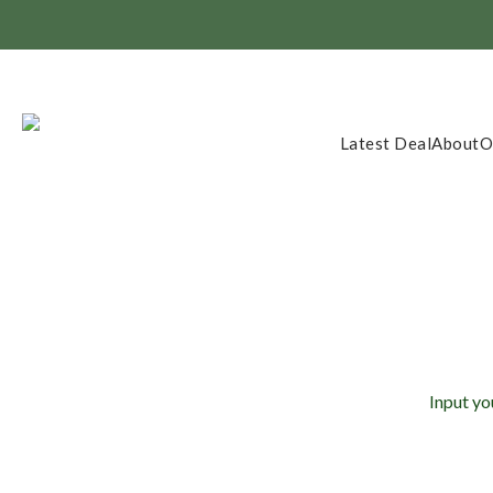
Member Exclusi
Latest Deal
About
O
Input yo