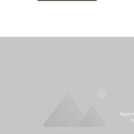
Input text
tell 