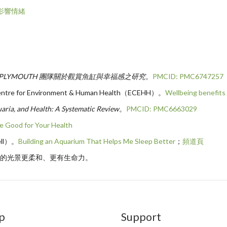
影響情緒
er/PLYMOUTH 團隊關於觀賞魚缸與幸福感之研究
。
PMCID: PMC6747257
 Centre for Environment & Human Health（ECEHH）。
Wellbeing benefits
aria, and Health: A Systematic Review
。
PMCID: PMC6663029
e Good for Your Health
ell）。
Building an Aquarium That Helps Me Sleep Better
；
頻道頁
家裡的光景更柔和、更有生命力。
p
Support