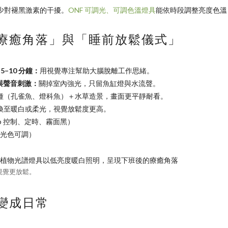
少對褪黑激素的干擾。
ONF 可調光、可調色溫燈具
能依時段調整亮度色溫
療癒角落」與「睡前放鬆儀式」
5–10 分鐘：
用視覺專注幫助大腦脫離工作思緒。
線與聲音刺激：
關掉室內強光，只留魚缸燈與水流聲。
種（孔雀魚、燈科魚）＋水草造景，畫面更平靜耐看。
換至暖白或柔光，視覺放鬆度更高。
p 控制、定時、霧面黑）
光色可調）
視覺更放鬆。
變成日常