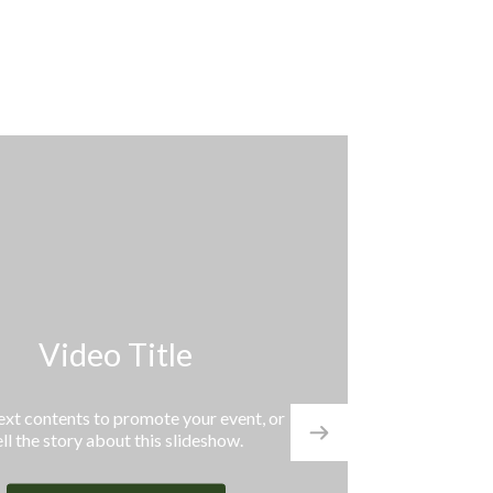
Video Title
 contents to promote your event, or
the story about this slideshow.