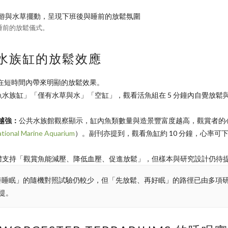
睡前的放鬆儀式。
水族缸的放鬆效應
在短時間內帶來明顯的放鬆效果。
魚水族缸」「僅有水草與水」「空缸」，觀看活魚組在 5 分鐘內自覺放鬆
越強：
公共水族館觀察顯示，缸內魚類數量與造景豐富度越高，觀賞者的
tional Marine Aquarium
）。副刊亦提到，觀看魚缸約 10 分鐘，心率可下
體支持「觀賞魚能減壓、降低血壓、促進放鬆」，但樣本與研究設計仍待
善睡眠」的隨機對照試驗仍較少，但「先放鬆、再好眠」的路徑已由多項
提。