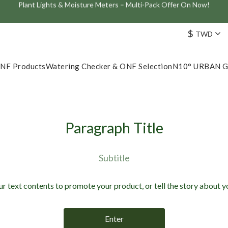
ve: Get 10% Off the Best-Selling Flat One+ Smart Aquarium Light and
Join the ONF Membership to Enjoy Exclusive Rewards and Benefits
$
TWD
Join the ONF Membership to Enjoy Exclusive Rewards and Benefits
NF Products
Watering Checker & ONF Selection
N10° URBAN 
Paragraph Title
Subtitle
ur text contents to promote your product, or tell the story about y
Enter