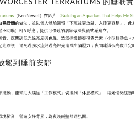
ORCESTER TERRARIUMS 的睡眠
rariums
（Ben Newell）在影片
〈Building an Aquarium That Helps Me S
白噪音機
的做法，並以個人體驗回報「下班後更放鬆、入睡更容易」。此
鬆→助眠）相互呼應，提供可借鏡的居家做法與儀式感建立。
噪音、夜間調低光線亮度與色溫、造景採慢節奏視覺元素（小型群游魚＋
定期維護，避免過強水流與過亮燈光造成生物壓力；夜間建議低亮度且定
放鬆到睡前安靜
草擺動，能幫助大腦從「工作模式」切換到「休息模式」，縮短情緒緩衝
環境雜音，營造安靜背景，為夜晚鋪墊舒適氛圍。