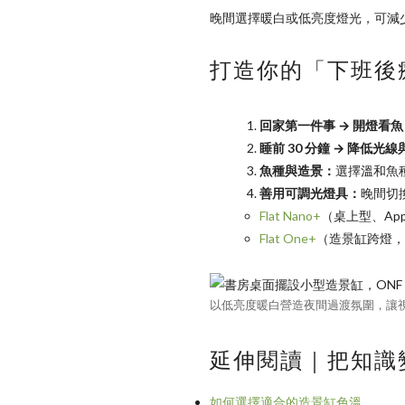
晚間選擇暖白或低亮度燈光，可減
打造你的「下班後
回家第一件事 → 開燈看魚 
睡前 30 分鐘 → 降低光
魚種與造景：
選擇溫和魚
善用可調光燈具：
晚間切
Flat Nano+
（桌上型、Ap
Flat One+
（造景缸跨燈，
以低亮度暖白營造夜間過渡氛圍，讓
延伸閱讀｜把知識
如何選擇適合的造景缸色溫