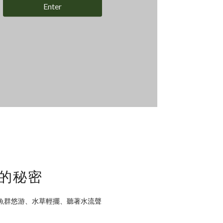
Enter
的秘密
魚群悠游、水草輕擺、聽著水流聲