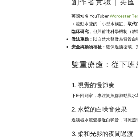
創作者實驗｜英國 W
英國知名 YouTuber
Worcester Ter
＋流動水聲的「小型水族缸」
取代
臨床研究
，但與前述科學機制（放
做法重點：
以自然水聲做為背景白
安全與動物福祉：
確保過濾循環、
雙重療癒：從下班
1. 視覺的慢節奏
下班回到家，專注於魚群游動與水
2. 水聲的白噪音效果
過濾器水流聲接近白噪音，可掩蓋
3. 柔和光影的夜間過渡