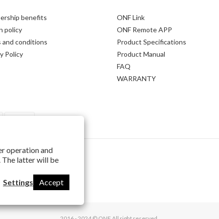
rship benefits
ONF Link
 policy
ONF Remote APP
 and conditions
Product Specifications
y Policy
Product Manual
FAQ
WARRANTY
per operation and
 The latter will be
Settings
Accept
2016 - 2024 © ONF.All right reserved.