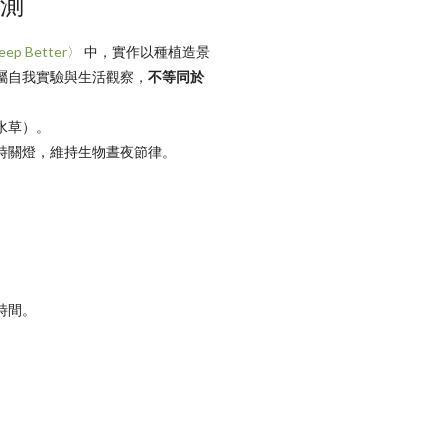
實測
leep Better〉
中，實作以種植造景
屬自我實驗與生活觀察，
不等同於
水草）。
時關燈，維持生物晝夜節律。
時間。