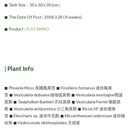
◼︎ Tank Size：30 x 30 x 30 (cm）
◼︎ The Date Of Post : 2018.3.28 ( 8 weeks)
◼︎ Product :
FLAT NANO
|
Plant Info
◼︎ Phoenix Moss 美國鳳尾苔 ◼︎ Fissidens fontanus 迷你鳳尾
苔 ◼︎ Vesicularia dubyana 綠地毯莫斯 ◼︎ Vesicularia montagne聖誕
莫斯 ◼︎ Taxiphyllum Barbieri 爪哇莫斯 ◼︎ Vesicularia Ferriei 垂眼莫
斯 ◼︎ Vesicularia antipyretica 小三角莫斯 ◼︎ Riccia SP. 迷你鹿角
苔 ◼︎ Eleocharis sp. 迷你牛毛氈 ◼︎ Micranthemum umbrosum 迷你矮
珍珠 ◼︎ Hydrocotyle sibthorpioides 天胡荽