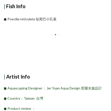
|
Fish Info
◼︎ Poecilia reticulata 短尾巴小孔雀
|
Artist Info
◼︎ Aquascaping Designer： Jer Yuan Aqua Design 哲園水族設計
◼︎ Country：Taiwan 台灣
◼︎ Product review ：