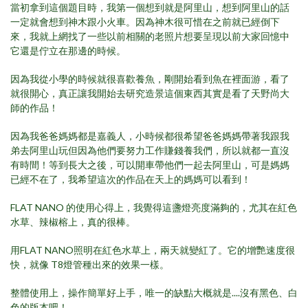
當初拿到這個題目時，我第一個想到就是阿里山，想到阿里山的話
一定就會想到神木跟小火車。因為神木很可惜在之前就已經倒下
來，我就上網找了一些以前相關的老照片想要呈現以前大家回憶中
它還是佇立在那邊的時候。
因為我從小學的時候就很喜歡養魚，剛開始看到魚在裡面游，看了
就很開心，真正讓我開始去研究造景這個東西其實是看了天野尚大
師的作品！
因為我爸爸媽媽都是嘉義人，小時候都很希望爸爸媽媽帶著我跟我
弟去阿里山玩但因為他們要努力工作賺錢養我們，所以就都一直沒
有時間！等到長大之後，可以開車帶他們一起去阿里山，可是媽媽
已經不在了，我希望這次的作品在天上的媽媽可以看到！
FLAT NANO 的使用心得上，我覺得這盞燈亮度滿夠的，尤其在紅色
水草、辣椒榕上，真的很棒。
用FLAT NANO照明在紅色水草上，兩天就變紅了。它的增艷速度很
快，就像 T8燈管種出來的效果一樣。
整體使用上，操作簡單好上手，唯一的缺點大概就是....沒有黑色、白
色的版本吧！