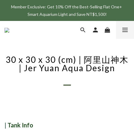
Member Exclusive: Get 10% Off the Best-Selling Flat One+ 
Join the ONF Membership to Enjoy Exclusive Rewards and 
Smart Aquarium Light and Save NT$1,500!
Benefits
Join the ONF Membership to Enjoy Exclusive Rewards and 
Benefits
30 x 30 x 30 (cm) | 阿里山神木
| Jer Yuan Aqua Design
|
Tank Info