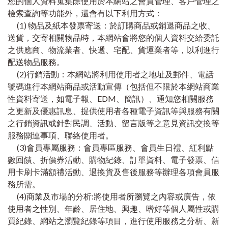
您的個人資料蒐集除使用於本網站之會員管理、客戶管理之
檢索查詢等功能外，還會有以下利用方式：
(1) 物品及紙本發票寄送：於訂購商品或銷退商品之收、
送貨，交寄相關物品時，本網站會將您的個人資料交給委託
之供應商、物流業者、快遞、宅配、貨運業者等，以利進行
配送物品服務。
(2)行銷活動：本網站將利用使用者之地址及郵件、電話
號碼進行本網站商品或活動宣傳（包括但不限於本網站商業
性資料寄送，如電子報、EDM、簡訊）、通知您相關服務
之更新及優惠訊息、提供使用者各種電子資訊等與服務有關
之行銷資訊或針對民調、活動、留言版等之意見資訊交換等
服務關連事項、聯絡使用者。
(3)會員專屬服務：會員專區服務、會員生日禮、紅利點
數回饋、折價券活動、購物紀錄、訂單資料、電子發票、信
用卡刷卡滿額禮活動、退換貨及售後服務等辦理各項會員服
務所需。
(4)商業及市場的分析:將使用者所瀏覽之內容或廣告，依
使用者之性別、年齡、居住地、興趣、嗜好等個人屬性或購
買紀錄、網站之瀏覽紀錄等項目，進行使用服務之分析、新