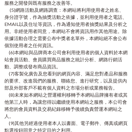
服務之開發與既有服務之改善等。
(5)網路活動及網路調查：本網站將利用使用者之姓名、
身分證字號，作為抽獎活動之依據，並利用使用者之電話、
EMAIL以及住址等資訊，作為通知使用者抽獎結果及分析之
用。非經使用者同意，本網站不會將資訊用作其他用途。除
依據活動合理之需要公布中獎者名單外，本網站絕不會公布
個別使用者之任何資訊。
(6)本網站與品牌商本公司會利用使用者的個人資料於本網
站會員活動、會員購買商品服務之統計分析、網路行銷活
動、調整或發布商品資訊。
(7)客製化廣告及您看到的網頁內容、滿足您對產品和服務
的要求、改進我們的服務、聯絡您、進行研究，以及提供內
部及外部客戶不載有個人資料之市場分析或業務報告。
(8)未來如本網站之營運權利移轉予本網站品牌擁有者或其
他第三人時，為讓您得以繼續使用本網站之服務，本公司會
將您的會員資料及交易紀錄移轉予後續負責營運本網站之
人。
(9)其他另經過使用者本人以書面、電子郵件、傳真或網頁
點選按鈕同意之特定目的之利用。