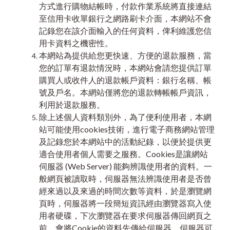
方式進行購物結帳時，付款作業系統將直接連結
至信用卡收單銀行之網路刷卡介面，本網站不會
記錄您在該介面輸入的任何資料，俾利維護您信
用卡資料之機密性。
本網站為提供給您更快速、方便的退款服務，當
您的訂單有退款情況時，本網站會請您提供訂單
購買人或收件人的退款帳戶資料：銀行名稱、帳
號及戶名。本網站僅將您的退款轉帳帳戶資訊，
利用於退款服務。
除上述個人資料類別外，為了便利使用者，本網
站可能使用cookies技術，進行電子商務網站管理
及記錄您於本網站中的活動紀錄，以便於提供更
適合使用者個人需要之服務。Cookies是讓網站
伺服器 (Web Server) 能夠辨識使用者的資料。一
般網頁被讀取時，伺服器無法辨識使用者是否曾
經來過以及來過的時間次數等資料，於是瀏覽網
頁時，伺服器將一段簡短資訊經由瀏覽器寫入使
用者硬碟，下次瀏覽器在要求伺服器傳回網頁之
前，會將Cookie的資料先傳給伺服器，伺服器可