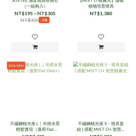
SUSTEE 濕度感測替換芯
【MIST O 植霧光】隨吸
（一組兩入）
植物培育燈具
NT$195 ~ NT$305
NT$1,380
NT$310
-3%
2026 NEW
不鏽鋼植光座 L｜吊燈水景
不鏽鋼植光座 S・燈具套
輕鬆實現（適用 Flat
組 | 搭配 MIST O+ 智慧植
One+）
霧光