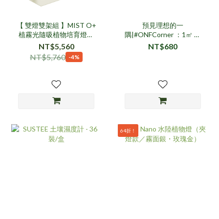
【 雙燈雙架組 】MIST O+
預見理想的一
植霧光隨吸植物培育燈具
隅|#ONFCorner ：1㎡ 限
組- 米
量藝術海報
NT$5,560
NT$680
NT$5,760
-4%
64折！