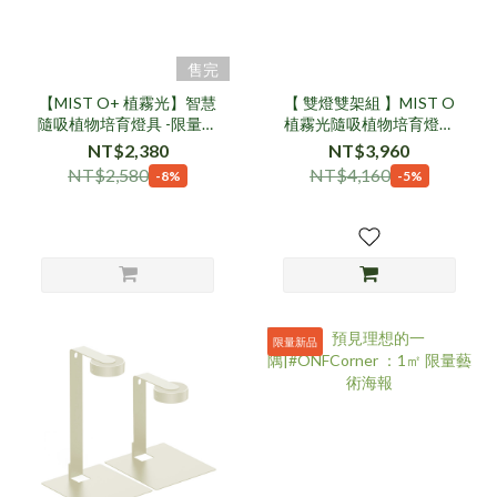
售完
【MIST O+ 植霧光】智慧
【 雙燈雙架組 】MIST O
隨吸植物培育燈具 -限量透
植霧光隨吸植物培育燈具
黑
組
NT$2,380
NT$3,960
NT$2,580
NT$4,160
-8%
-5%
限量新品