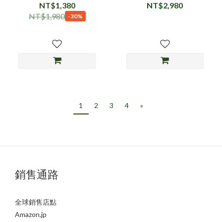
／夾燈款）
制、內建定時器、夾燈）
NT$1,380
NT$2,980
NT$1,980
-30%
1
2
3
4
»
銷售通路
全球銷售店點
Amazon.jp