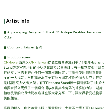
|
Artist Info
◼︎ Aquascaping Designer：The ARK Biotope Reptiles Terrarium -
Ricky
◼︎ Country：Taiwan 台灣
◼︎ Product review ：
CNFlower
西恩 X
ONF Taiwan
聯名款燈具終於到手了! 燈具Flat nano
Stand專為室內培育的小型造景缸及盆景設計，有一獨立支架可以自
行站立，不需要夾住任何一個邊框來固定，可謂是使用圓缸造景朋
友的一大福音，早期我曾為了要有地方固定植物燈而去壓克力行切
割L型壓克力做出支架，有了Flat nano Stand後一切都解決了!由於太
過興奮我立馬做了一個適合擺放在書桌小角落的苔癬植物缸，期待
植物後續的成長情況在這裡也跟大家分享一下，讓世界看見植物最
美的顏色。
喜歡的朋友，由於數量有限；限量發行，大家不仿手刀至CNFlower