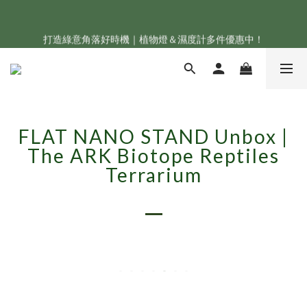
新會員享首購折 $100 優惠，立即點我註冊！！
打造綠意角落好時機｜植物燈＆濕度計多件優惠中！
ONF 人氣冠軍 Flat One+ 智慧水族燈，會員獨享 9 折，現省 
NT$1,500！
新會員享首購折 $100 優惠，立即點我註冊！！
FLAT NANO STAND Unbox |
The ARK Biotope Reptiles
Terrarium