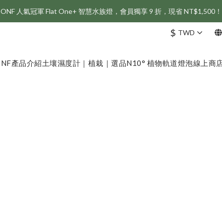
ONF 人氣冠軍 Flat One+ 智慧水族燈，會員獨享 9 折，現省 NT$1,500！
新會員享首購折 $100 優惠，立即點我註冊！！
$
TWD
新會員享首購折 $100 優惠，立即點我註冊！！
ONF
產品介紹
土壤濕度計｜植栽｜選品
N10° 植物軌道燈泡
線上商