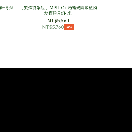
物培育燈
【 雙燈雙架組 】MIST O+ 植霧光隨吸植物
【MIST O
培育燈具組- 米
NT$69
NT$5,560
NT
NT$5,760
-4%