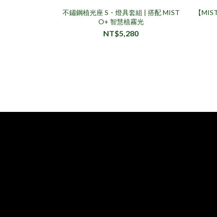
不鏽鋼植光座 S・燈具套組 | 搭配 MIST
【MI
O+ 智慧植霧光
NT$5,280