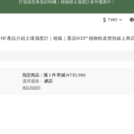
新會員享首購折 $100 優惠，立即點我註冊！！
ONF 人氣冠軍 Flat One+ 智慧水族燈，會員獨享 9 折，現省 NT$1,500！
$
TWD
新會員享首購折 $100 優惠，立即點我註冊！！
ONF
產品介紹
土壤濕度計｜植栽｜選品
N10° 植物軌道燈泡
線上商
指定商品：滿 1 件 即減 NT$1,980
適用通路：
網店
條款與細則