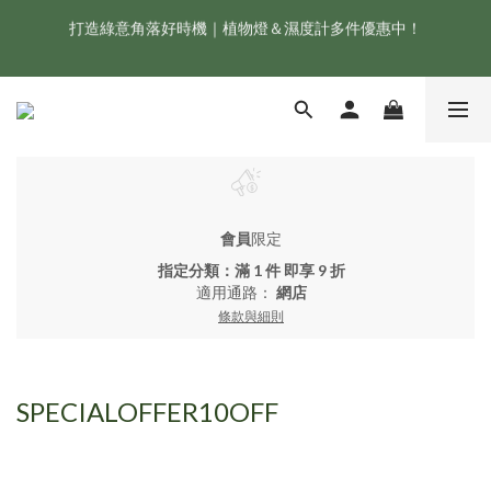
打造綠意角落好時機｜植物燈＆濕度計多件優惠中！
新會員享首購折 $100 優惠，立即點我註冊！！
ONF 人氣冠軍 Flat One+ 智慧水族燈，會員獨享 9 折，現省 
NT$1,500！
新會員享首購折 $100 優惠，立即點我註冊！！
會員
限定
指定分類：滿 1 件 即享 9 折
適用通路：
網店
條款與細則
SPECIALOFFER10OFF