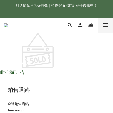
打造綠意角落好時機｜植物燈＆濕度計多件優惠中！
新會員享首購折 $100 優惠，立即點我註冊！！
ONF 人氣冠軍 Flat One+ 智慧水族燈，會員獨享 9 折，現省 
NT$1,500！
新會員享首購折 $100 優惠，立即點我註冊！！
此活動已下架
銷售通路
全球銷售店點
Amazon.jp