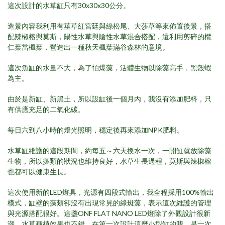
這次設計的水草缸只有30x30x30公分。
造景內容我利用有莖草紅宮廷與綠松尾、大莎草等來佈置後景，搭
配辣椒榕與莫斯，陽性水草與陰性水草混合搭配，還利用剪碎的欖
仁葉當楓葉，營造出一種秋天楓葉滿谷森林的意境。
這次魚缸的水量不大，為了怕爆藻，活體生物以除藻高手，黑殼蝦
為主。
由於是新缸、新黑土，所以設缸後一個月內，我沒有添加肥料，只
有供應充足的二氧化碳。
每日六到八小時的燈光照明，穩定後再來添加NPK肥料。
水草缸維護的這段期間，約每五～六天換水一次，一開缸就放除藻
生物，所以藻類的狀況也維持良好，水草生長過程，莫斯與辣椒榕
也都可以健康生長。
這次使用新的LED燈具，光源有四段式輸出，我全程採用100%輸出
模式，缸壁的藻類卻沒有出現常見的綠斑藻，表示這次維護的管理
與光源搭配很好。這盞ONF FLAT NANO LED燈除了外觀設計很新
潮，水草種植效果也不錯，在第一次設計這麼小型缸的我，是一次