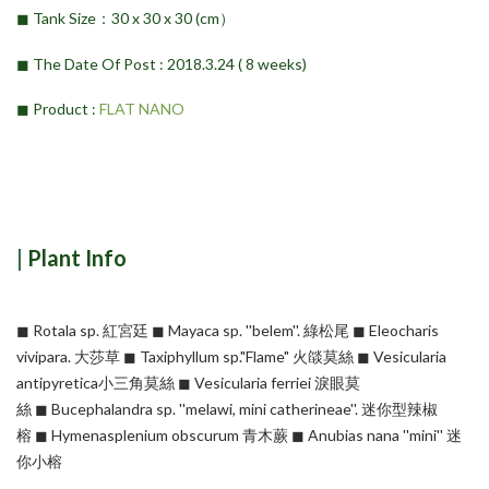
◼︎ Tank Size：30 x 30 x 30 (cm）
◼︎ The Date Of Post : 2018.3.24 ( 8 weeks)
◼︎ Product :
FLAT NANO
|
Plant Info
◼︎ Rotala sp. 紅宮廷 ◼︎ Mayaca sp. ''belem''. 綠松尾 ◼︎ Eleocharis
vivipara. 大莎草 ◼︎ Taxiphyllum sp."Flame" 火燄莫絲 ◼︎ Vesicularia
antipyretica小三角莫絲 ◼︎ Vesicularia ferriei 淚眼莫
絲 ◼︎ Bucephalandra sp. ''melawi, mini catherineae''. 迷你型辣椒
榕 ◼︎ Hymenasplenium obscurum 青木蕨 ◼︎ Anubias nana ''mini'' 迷
你小榕