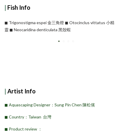
|
Fish Info
◼︎ Trigonostigma espei 金三角燈 ◼︎ Otocinclus vittatus 小精
靈 ◼︎ Neocaridina denticulata 黑殼蝦
|
Artist Info
◼︎ Aquascaping Designer：Sung Pin Chen 陳松儐
◼︎ Country：Taiwan 台灣
◼︎ Product review ：