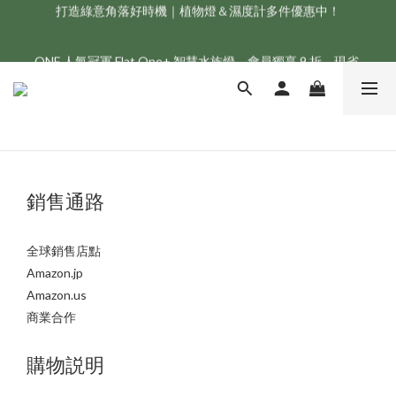
打造綠意角落好時機｜植物燈＆濕度計多件優惠中！
新會員享首購折 $100 優惠，立即點我註冊！！
ONF 人氣冠軍 Flat One+ 智慧水族燈，會員獨享 9 折，現省 
NT$1,500！
新會員享首購折 $100 優惠，立即點我註冊！！
銷售通路
全球銷售店點
Amazon.jp
Amazon.us
商業合作
購物説明