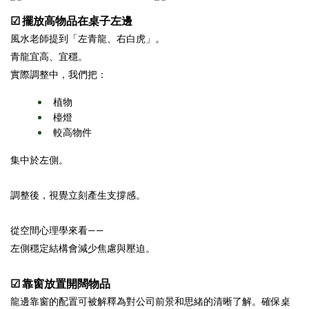
☑ 擺放高物品在桌子左邊
風水老師提到「左青龍、右白虎」。
青龍宜高、宜穩。
實際調整中，我們把：
植物
檯燈
較高物件
集中於左側。
調整後，視覺立刻產生支撐感。
從空間心理學來看——
左側穩定結構會減少焦慮與壓迫。
☑ 靠窗放置開闊物品
龍邊靠窗的配置可被解釋為對公司前景和思緒的清晰了解。確保桌