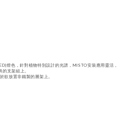
l LED)燈色，針對植物特別設計的光譜，MISTO安裝應用靈活，
供的支架組上。
貼於欲放置非鐵製的層架上。