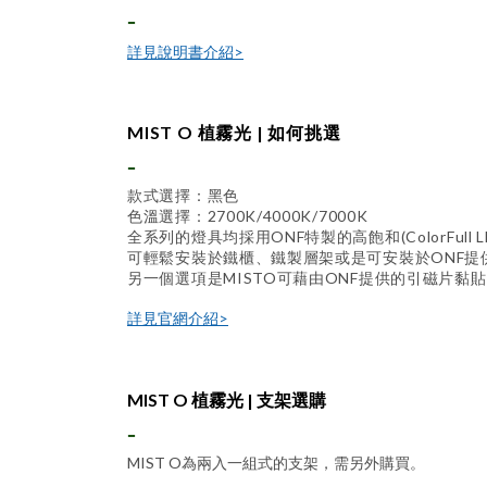
-
詳見說明書介紹>
MIST O 植霧光 | 如何挑選
-
款式選擇：黑色
色溫選擇：2700K/4000K/7000K
全系列的燈具均採用ONF特製的高飽和(ColorFul
可輕鬆安裝於鐵櫃、鐵製層架或是可安裝於ONF提
另一個選項是MISTO可藉由ONF提供的引磁片黏
詳見官網介紹>
MIST O 植霧光 | 支架選購
-
MIST O為兩入一組式的支架，需另外購買。