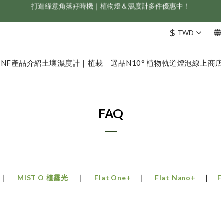
新會員享首購折 $100 優惠，立即點我註冊！！
ONF 人氣冠軍 Flat One+ 智慧水族燈，會員獨享 9 折，現省 NT$1,500！
$
TWD
新會員享首購折 $100 優惠，立即點我註冊！！
ONF
產品介紹
土壤濕度計｜植栽｜選品
N10° 植物軌道燈泡
線上商
FAQ
MIST O 植霧光
Flat One+
Flat Nano+
｜
｜
｜
｜