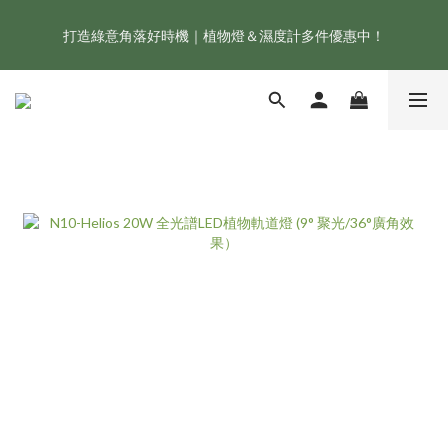
打造綠意角落好時機｜植物燈＆濕度計多件優惠中！
新會員享首購折 $100 優惠，立即點我註冊！！
ONF 人氣冠軍 Flat One+ 智慧水族燈，會員獨享 9 折，現省 
NT$1,500！
新會員享首購折 $100 優惠，立即點我註冊！！