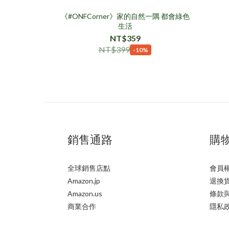
《#ONFCorner》家的自然一隅 都會綠色
生活
NT$359
NT$399
-10%
銷售通路
購
全球銷售店點
會員
Amazon.jp
退換
Amazon.us
條款
商業合作
隱私