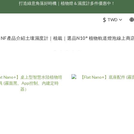
新會員享首購折 $100 優惠，立即點我註冊！！
ONF 人氣冠軍 Flat One+ 智慧水族燈，會員獨享 9 折，現省 NT$1,500！
$
TWD
新會員享首購折 $100 優惠，立即點我註冊！！
ONF
產品介紹
土壤濕度計｜植栽｜選品
N10° 植物軌道燈泡
線上商