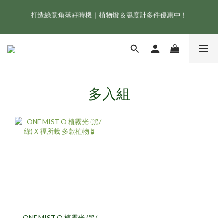
打造綠意角落好時機｜植物燈＆濕度計多件優惠中！
新會員享首購折 $100 優惠，立即點我註冊！！
ONF 人氣冠軍 Flat One+ 智慧水族燈，會員獨享 9 折，現省 
NT$1,500！
新會員享首購折 $100 優惠，立即點我註冊！！
多入組
ONF MIST O 植霧光 (黑/