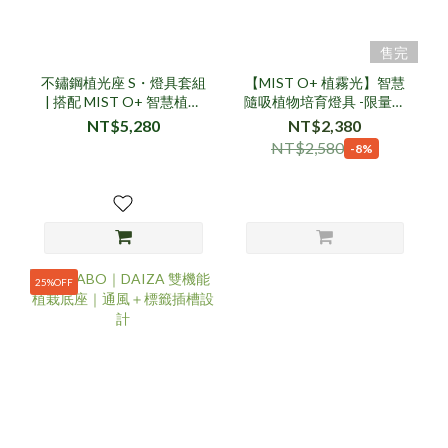
售完
不鏽鋼植光座 S・燈具套組
【MIST O+ 植霧光】智慧
| 搭配 MIST O+ 智慧植霧
隨吸植物培育燈具 -限量透
光
黑
NT$5,280
NT$2,380
NT$2,580
-8%
25%OFF