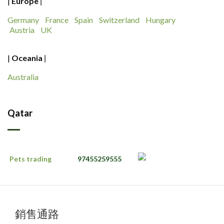
|
Europe
|
Germany
France
Spain
Switzerland
Hungary
Austria
UK
|
Oceania
|
Australia
Qatar
Pets trading
97455259555
銷售通路