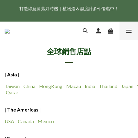
打造綠意角落好時機｜植物燈＆濕度計多件優惠中！
新會員享首購折 $100 優惠，立即點我註冊！！
ONF 人氣冠軍 Flat One+ 智慧水族燈，會員獨享 9 折，現省 
NT$1,500！
新會員享首購折 $100 優惠，立即點我註冊！！
全球銷售店點
Asia
|
|
Taiwan
China
HongKong
Macau
India
Thailand
Japan
Qatar
The Americas
|
|
USA
Canada
Mexico