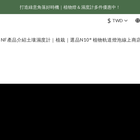
打造綠意角落好時機｜植物燈＆濕度計多件優惠中！
新會員享首購折 $100 優惠，立即點我註冊！！
$
TWD
ONF 人氣冠軍 Flat One+ 智慧水族燈，會員獨享 9 折，現省 NT$1,500！
新會員享首購折 $100 優惠，立即點我註冊！！
ONF
產品介紹
土壤濕度計｜植栽｜選品
N10° 植物軌道燈泡
線上商