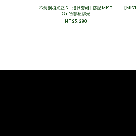
不鏽鋼植光座 S・燈具套組 | 搭配 MIST
【MI
O+ 智慧植霧光
NT$5,280