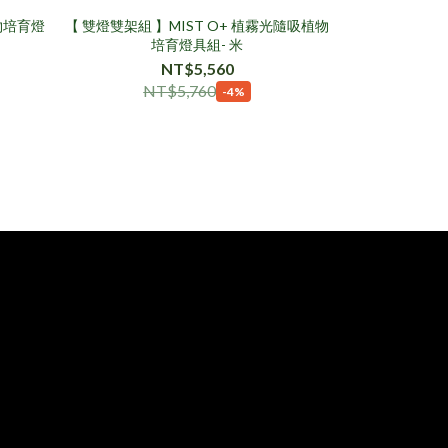
物培育燈
【 雙燈雙架組 】MIST O+ 植霧光隨吸植物
【MIST O
培育燈具組- 米
NT$69
NT$5,560
NT
NT$5,760
-4%