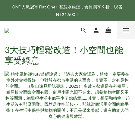
ONF 人氣冠軍 Flat One+ 智慧水族燈，會員獨享 9 折，現省 
NT$1,500！
新會員享首購折 $100 優惠，立即點我註冊！！
新會員享首購折 $100 優惠，立即點我註冊！！
3大技巧輕鬆改造！小空間也能
享受綠意