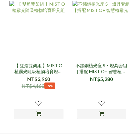
【 雙燈雙架組 】MIST O
不鏽鋼植光座 S・燈具套組
植霧光隨吸植物培育燈具
| 搭配 MIST O+ 智慧植霧
組
光
NT$3,960
NT$5,280
NT$4,160
-5%