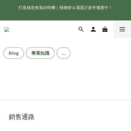
打造綠意角落好時機｜植物燈＆濕度計多件優惠中！
新會員享首購折 $100 優惠，立即點我註冊！！
ONF 人氣冠軍 Flat One+ 智慧水族燈，會員獨享 9 折，現省 
NT$1,500！
新會員享首購折 $100 優惠，立即點我註冊！！
Blog
專業知識
...
銷售通路