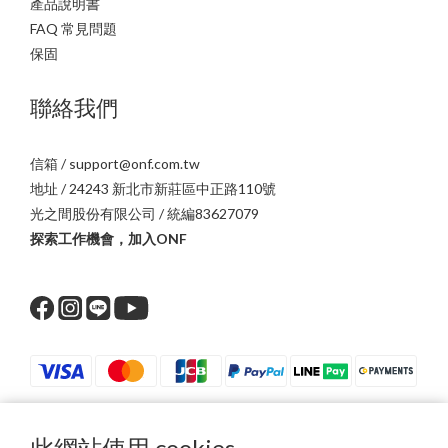
產品說明書
FAQ 常見問題
保固
聯絡我們
信箱 / support@onf.com.tw
地址 / 24243 新北市新莊區中正路110號
光之間股份有限公司 / 統編83627079
探索工作機會，加入ONF
此網站使用 cookies
$
TWD
繁體中文